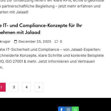
bis zur Umsetzung liefern wir klare KPIs, echte Ergebnisse
 partnerschaftliche Begleitung – jetzt mehr erfahren und
rten mit Jalaad!
e IT- und Compliance-Konzepte für Ihr
nehmen mit Jalaad
kruger
December 25, 2025
0
ahe IT-Sicherheit und Compliance – von Jalaad-Experten:
hneiderte Konzepte, klare Schritte und konkrete Beispiele
O, ISO 27001 & mehr. Jetzt informieren und Vertrauen
n.
2
3
4