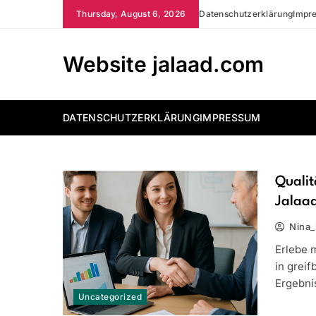
Skip
Thursday, August 6, 2026
Datenschutzerklärung
Impr
to
content
Website jalaad.com
DATENSCHUTZERKLÄRUNG
IMPRESSUM
Qualit
Jalaad
Nina_
Erlebe m
in greif
Ergebnis
Uncategorized