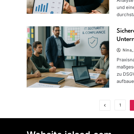
Analyse 
und eine
durchsta
Sicher
Unter
Nina_
Praxisn
maßgesc
zu DSGV
aufbaue
1