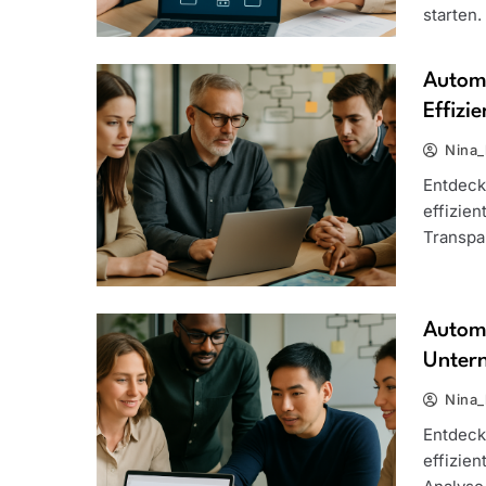
starten.
Automa
Effizi
Nina_
Entdeck
effizien
Transpa
Automa
Unter
Nina_
Entdeck
effizie