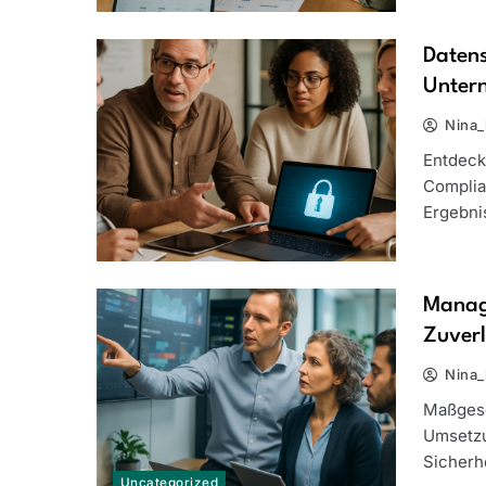
Datens
Unter
Nina_
Entdeck
Complia
Ergebni
Manage
Zuverl
Nina_
Maßgesc
Umsetzu
Sicherhe
Uncategorized