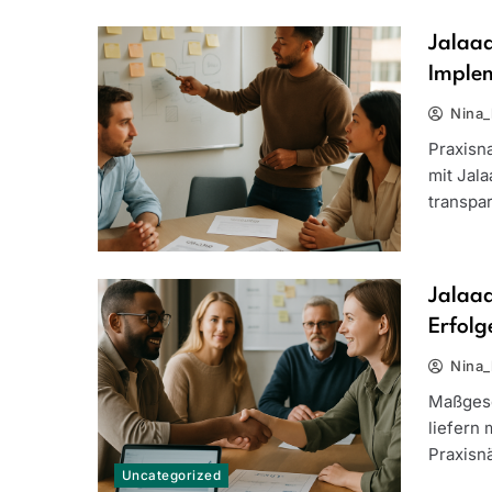
Jalaad
Imple
Nina_
Praxisn
mit Jal
transpa
Jalaad
Erfolg
Nina_
Maßgesc
liefern 
Praxisn
Uncategorized