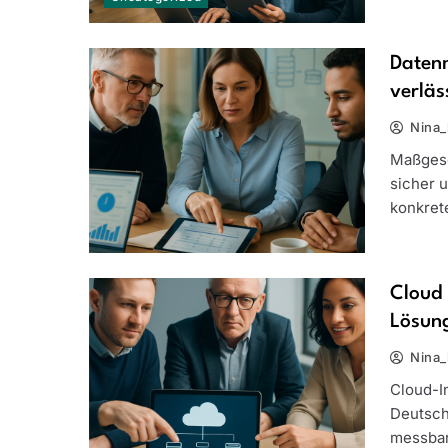
Daten
verläs
Nina_
Maßgesc
sicher 
konkrete
Cloud 
Lösun
Nina_
Cloud-In
Deutsch
messbar