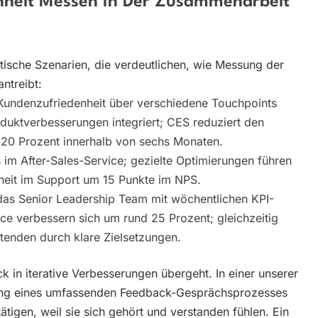
enheit Messen In Der Zusammenarbeit
stische Szenarien, die verdeutlichen, wie Messung der
ntreibt:
 Kundenzufriedenheit über verschiedene Touchpoints
duktverbesserungen integriert; CES reduziert den
 20 Prozent innerhalb von sechs Monaten.
 im After-Sales-Service; gezielte Optimierungen führen
heit im Support um 15 Punkte im NPS.
das Senior Leadership Team mit wöchentlichen KPI-
ce verbessern sich um rund 25 Prozent; gleichzeitig
itenden durch klare Zielsetzungen.
k in iterative Verbesserungen übergeht. In einer unserer
rung eines umfassenden Feedback-Gesprächsprozesses
ätigen, weil sie sich gehört und verstanden fühlen. Ein