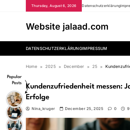
Skip
Thursday, August 6, 2026
Datenschutzerklärung
Impr
to
content
Website jalaad.com
DATENSCHUTZERKLÄRUNG
IMPRESSUM
Home
2025
December
25
Kundenzufrie
Popular
Posts
Kundenzufriedenheit messen: Ja
Erfolge
Nina_kruger
December 25, 2025
0
9