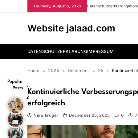
Skip
Thursday, August 6, 2026
Datenschutzerklärung
Impr
to
content
Website jalaad.com
DATENSCHUTZERKLÄRUNG
IMPRESSUM
Home
2025
December
25
Kontinuierli
Popular
Posts
Kontinuierliche Verbesserungsp
erfolgreich
Nina_kruger
December 25, 2025
0
7