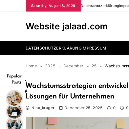
Skip
Saturday, August 8, 2026
Datenschutzerklärung
Impr
to
content
Website jalaad.com
DATENSCHUTZERKLÄRUNG
IMPRESSUM
Home
2025
December
25
Wachstumsst
Popular
Posts
Wachstumsstrategien entwickel
Lösungen für Unternehmen
Nina_kruger
December 25, 2025
0
9